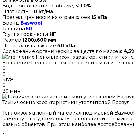
Влажность
≤ 0,5%
Водопоглощение по объему
≤ 1,0%
Плотность
110 кг/м3
Предел прочности на отрыв слоев
15 кПа
Бренд
Baswool
Толщина
50
Группа горючести
НГ
Размер
1200х600 мм
Прочность на сжатие
40 кПа
Содержание органических веществ по массе
≤ 4,5
Утепление Пеноплексом: характеристики и технол
0
0
3178
0
20 мин.
Технические характеристики утеплителей Басвул
Теплоизоляционный материал под маркой Baswool 
каменную вату, стекловату, пенополистирол, мине
разных объектов. При этом наиболее востребован