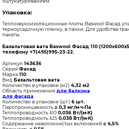
оштукатуриванием.
Упаковка:
Теплозвукоизоляционные плиты Baswool Фасад упак
термоусадочную пленку, в пачки. Для удобства т
пакеты.
Базальтовая вата Baswool Фасад 110 (1200х600х
телефону +7(495)995-23-22.
Артикул
143636
Серия
Фасад
Марка
110
Вид
Базальтовая вата
Количество в упаковке (м2)
4,32 м2
Область применения
для балкона
для фасада
Количество в упаковке (шт.)
6 шт.
Паропроницаемость
≥ 0,3 мг/м·ч·Па
Теплопроводность λ10
0,036 Вт/(м·К)
Теплопроводность λ25
0,038 Вт/(м·К)
Содержание неволокнистых включений
≤ 4,5%