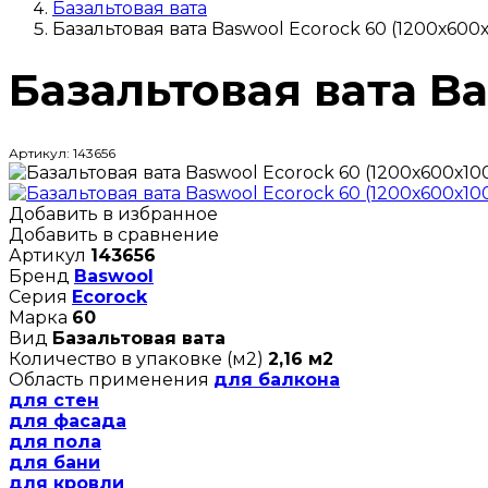
Базальтовая вата
Базальтовая вата Baswool Ecorock 60 (1200х600
Базальтовая вата Ba
Артикул: 143656
Добавить в избранное
Добавить в сравнение
Артикул
143656
Бренд
Baswool
Серия
Ecorock
Марка
60
Вид
Базальтовая вата
Количество в упаковке (м2)
2,16 м2
Область применения
для балкона
для стен
для фасада
для пола
для бани
для кровли