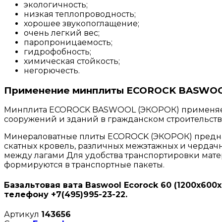
экологичность;
низкая теплопроводность;
хорошее звукопоглащение;
очень легкий вес;
паропроницаемость;
гидрофобность;
химическая стойкость;
негорючесть.
Применение минплиты ECOROCK BASWO
Минплита ECOROCK BASWOOL (ЭКОРОК) применяетс
сооружений и зданий в гражданском строительст
Минераловатные плиты ECOROCK (ЭКОРОК) предназ
скатных кровель, различных межэтажных и чердачн
между лагами Для удобства транспортировки мат
формируются в транспортные пакеты.
Базальтовая вата Baswool Ecorock 60 (1200х600
телефону +7(495)995-23-22.
Артикул
143656