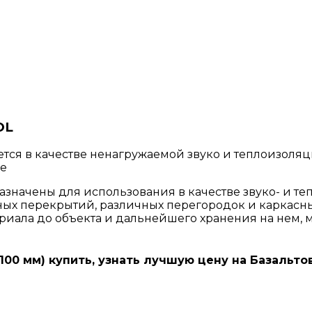
OL
я в качестве ненагружаемой звуко и теплоизоляц
ве
начены для использования в качестве звуко- и т
ых перекрытий, различных перегородок и каркасных 
ериала до объекта и дальнейшего хранения на не
х100 мм) купить, узнать лучшую цену на Базальт