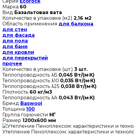
Серия
Ecorock
Марка
60
Вид
Базальтовая вата
Количество в упаковке (м2)
2,16 м2
Область применения
для балкона
для стен
для фасада
для пола
для бани
для кровли
для перекрытий
прочее
Количество в упаковке (шт.)
3 шт.
Теплопроводность λБ
0,045 Вт/(м·К)
Теплопроводность λ10
0,035 Вт/(м·К)
Теплопроводность λ25
0,038 Вт/(м·К)
Плотность
60 кг/м3
Теплопроводность λА
0,043 Вт/(м·К)
Бренд
Baswool
Толщина
100
Группа горючести
НГ
Размер
1200х600 мм
Утепление Пеноплексом: характеристики и технол