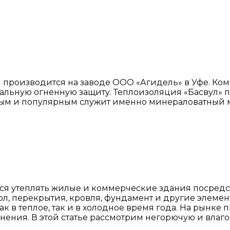
производится на заводе ООО «Агидель» в Уфе. Ком
ральную огненную защиту. Теплоизоляция «Басвул» 
ным и популярным служит именно минераловатный 
тся утеплять жилые и коммерческие здания посред
ол, перекрытия, кровля, фундамент и другие элеме
ак в теплое, так и в холодное время года. На рынк
нения. В этой статье рассмотрим негорючую и влаг