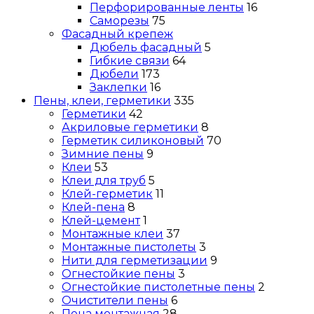
Перфорированные ленты
16
Саморезы
75
Фасадный крепеж
Дюбель фасадный
5
Гибкие связи
64
Дюбели
173
Заклепки
16
Пены, клеи, герметики
335
Герметики
42
Акриловые герметики
8
Герметик силиконовый
70
Зимние пены
9
Клеи
53
Клеи для труб
5
Клей-герметик
11
Клей-пена
8
Клей-цемент
1
Монтажные клеи
37
Монтажные пистолеты
3
Нити для герметизации
9
Огнестойкие пены
3
Огнестойкие пистолетные пены
2
Очистители пены
6
Пена монтажная
28