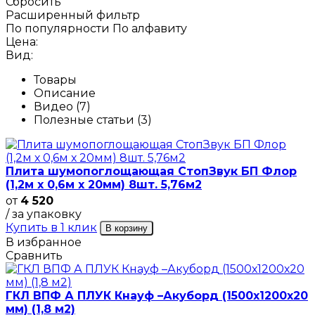
Сбросить
Расширенный фильтр
По популярности
По алфавиту
Цена:
Вид:
Товары
Описание
Видео (7)
Полезные статьи (3)
Плита шумопоглощающая СтопЗвук БП Флор
(1,2м х 0,6м х 20мм) 8шт. 5,76м2
от
4 520
/ за упаковку
Купить в 1 клик
В корзину
В избранное
Сравнить
ГКЛ ВПФ А ПЛУК Кнауф –Акуборд (1500х1200х20
мм) (1,8 м2)