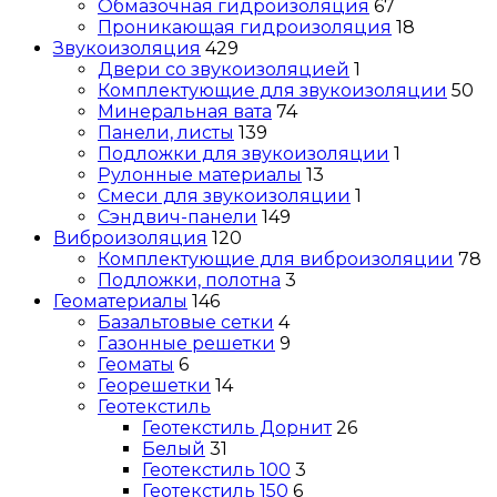
Обмазочная гидроизоляция
67
Проникающая гидроизоляция
18
Звукоизоляция
429
Двери со звукоизоляцией
1
Комплектующие для звукоизоляции
50
Минеральная вата
74
Панели, листы
139
Подложки для звукоизоляции
1
Рулонные материалы
13
Смеси для звукоизоляции
1
Сэндвич-панели
149
Виброизоляция
120
Комплектующие для виброизоляции
78
Подложки, полотна
3
Геоматериалы
146
Базальтовые сетки
4
Газонные решетки
9
Геоматы
6
Георешетки
14
Геотекстиль
Геотекстиль Дорнит
26
Белый
31
Геотекстиль 100
3
Геотекстиль 150
6