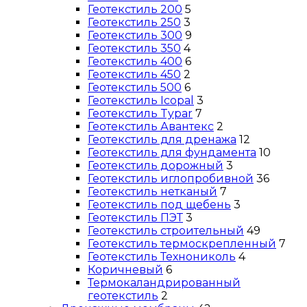
Геотекстиль 200
5
Геотекстиль 250
3
Геотекстиль 300
9
Геотекстиль 350
4
Геотекстиль 400
6
Геотекстиль 450
2
Геотекстиль 500
6
Геотекстиль Icopal
3
Геотекстиль Typar
7
Геотекстиль Авантекс
2
Геотекстиль для дренажа
12
Геотекстиль для фундамента
10
Геотекстиль дорожный
3
Геотекстиль иглопробивной
36
Геотекстиль нетканый
7
Геотекстиль под щебень
3
Геотекстиль ПЭТ
3
Геотекстиль строительный
49
Геотекстиль термоскрепленный
7
Геотекстиль Технониколь
4
Коричневый
6
Термокаландрированный
геотекстиль
2