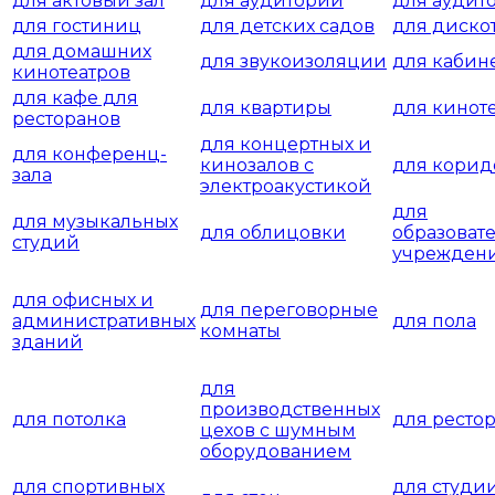
для актовый зал
для аудитории
для аудит
для гостиниц
для детских садов
для диско
для домашних
для звукоизоляции
для кабин
кинотеатров
для кафе для
для квартиры
для кинот
ресторанов
для концертных и
для конференц-
кинозалов с
для корид
зала
электроакустикой
для
для музыкальных
для облицовки
образоват
студий
учрежден
для офисных и
для переговорные
административных
для пола
комнаты
зданий
для
производственных
для потолка
для ресто
цехов с шумным
оборудованием
для спортивных
для студи