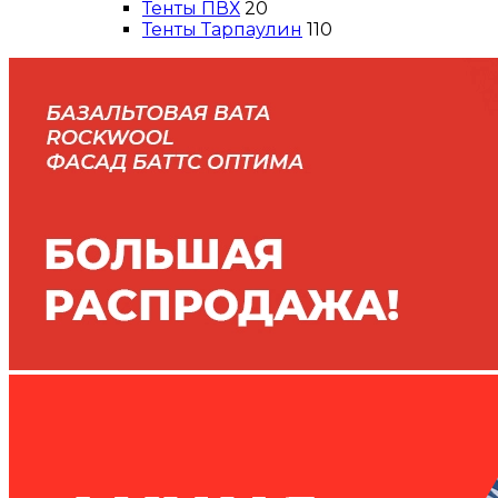
Тенты ПВХ
20
Тенты Тарпаулин
110