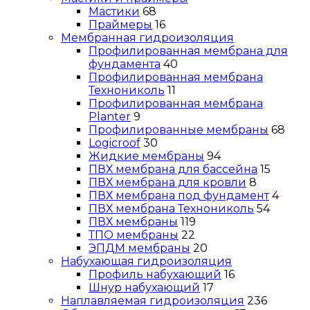
Мастики
68
Праймеры
16
Мембранная гидроизоляция
Профилированная мембрана для
фундамента
40
Профилированная мембрана
Технониколь
11
Профилированная мембрана
Planter
9
Профилированные мембраны
68
Logicroof
30
Жидкие мембраны
94
ПВХ мембрана для бассейна
15
ПВХ мембрана для кровли
8
ПВХ мембрана под фундамент
4
ПВХ мембрана Технониколь
54
ПВХ мембраны
119
ТПО мембраны
22
ЭПДМ мембраны
20
Набухающая гидроизоляция
Профиль набухающий
16
Шнур набухающий
17
Наплавляемая гидроизоляция
236