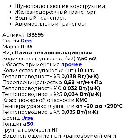
Шумопоглощающие конструкции.
Железнодорожный транспорт.
Водный транспорт.
Автомобильный транспорт.
Артикул
138595
Серия
Geo
Марка
П-35
Вид
Плита теплоизоляционная
Количество в упаковке (м2)
7,50 м2
Область применения
прочее
Количество в упаковке (шт.)
10 шт.
Теплопроводность λБ
0,038 Вт/(м·K)
Паропроницаемость
≥ 0,58 мг/м·ч·Па
Теплопроводность λ10
0,032 Вт/(м·K)
Теплопроводность λ25
0,034 Вт/(м·K)
Класс пожарной опасности
КМ0
Температура эксплуатации
от -60 до +290°C
Теплопроводность λА
0,035 Вт/(м·K)
Бренд
Ursa
Толщина
50
Группа горючести
НГ
Водопоглощение при кратковременном и