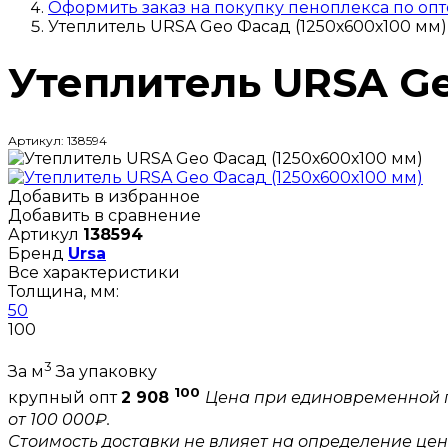
Оформить заказ на покупку пеноплекса по опт
Утеплитель URSA Geo Фасад (1250х600х100 мм)
Утеплитель URSA Ge
Артикул: 138594
Добавить в избранное
Добавить в сравнение
Артикул
138594
Бренд
Ursa
Все характеристики
Толщина, мм:
50
100
3
За м
За упаковку
100
крупный опт
2 908
Цена при единовременной 
от 100 000₽.
Стоимость доставки не влияет на определение цен