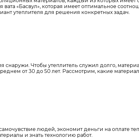
оляционных материалов, каждый из которых имеет с
вата «Басвул», которая имеет оптимальное соотнош
иант утеплителя для решения конкретных задач.
я снаружи. Чтобы утеплитель служил долго, матер
среднем от 30 до 50 лет. Рассмотрим, какие материа
самочувствие людей, экономит деньги на оплате те
териалы и знать технологию работ.