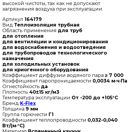
высокой чистоты, так как не допускают
загрязнения воздуха при эксплуатации.
Артикул
164179
Вид
Теплоизоляция трубная
Область применения
для труб
для отопления
для вентиляции и кондиционирования
для водоснабжения и водоотведения
для трубопроводов технологического
назначения
для холодильных установок
для криогенного оборудования
Коэффициент диффузии водяного пара
≥ 7 000
Коэффициент паропроницаемости
0,0034 м·ч·Па
Огнестойкость
да
Плотность
40±15 кг/м3
Температура эксплуатации
От -200 до +105°C
Бренд
K-Flex
Толщина
9 мм
Группа горючести
Г1
Коэффициент теплопроводности
0,032-0,040
Вт/(м·°C)
Материал
Вспененный каучук