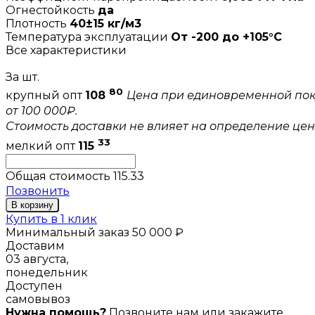
Огнестойкость
да
Плотность
40±15 кг/м3
Температура эксплуатации
От -200 до +105°C
Все характеристики
За шт.
80
крупный опт
108
Цена при единовременной по
от 100 000₽.
Стоимость доставки не влияет на определение цен
33
мелкий опт
115
Общая стоимость
115.33
Позвонить
В корзину
Купить в 1 клик
Минимальный заказ 50 000 ₽
Доставим
03 августа,
понедельник
Доступен
самовывоз
Нужна помощь?
Позвоните нам или закажите