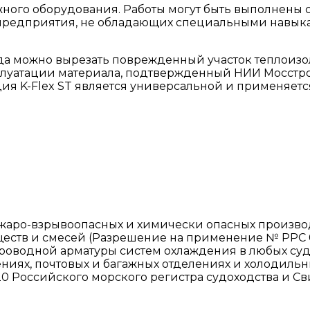
ожного оборудования. Работы могут быть выполнены 
редприятия, не обладающих специальными навыкам
да можно вырезать поврежденный участок теплоизол
луатации материала, подтвержденный НИИ Мосстрой, 
ция K-Flex ST является универсальной и применяе
жаро-взрывоопасных и химически опасных производс
еств и смесей (Разрешение на применение № РРС 0
роводной арматуры систем охлаждения в любых суд
ениях, почтовых и багажных отделениях и холодил
20 Российского морского регистра судоходства и С