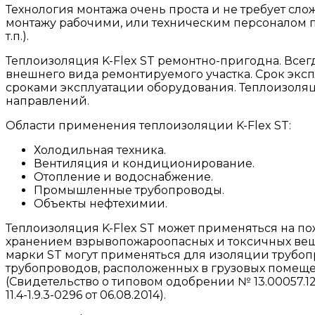
Технология монтажа очень проста и не требует сл
монтажу рабочими, или техническим персоналом п
т.п.).
Теплоизоляция K-Flex ST ремонтно-пригодна. Всег
внешнего вида ремонтируемого участка. Срок эксп
сроками эксплуатации оборудования. Теплоизоля
направлений.
Области применения теплоизоляции K-Flex ST:
Холодильная техника.
Вентиляция и кондиционирование.
Отопление и водоснабжение.
Промышленные трубопроводы.
Объекты нефтехимии.
Теплоизоляция K-Flex ST может применяться на по
хранением взрывопожароопасных и токсичных вещ
марки ST могут применяться для изоляции трубоп
трубопроводов, расположенных в грузовых помещ
(Свидетельство о типовом одобрении № 13.00057.1
11.4-1.9.3-0296 от 06.08.2014).