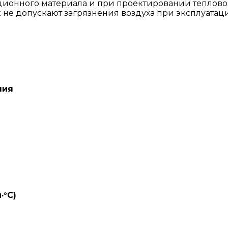
ляционного материала и при проектировании теплов
 не допускают загрязнения воздуха при эксплуатац
ния
·°C)