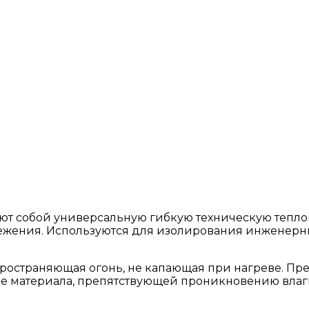
ют собой универсальную гибкую техническую тепло
ежения. Используются для изолирования инженерны
спространяющая огонь, не капающая при нагреве. Пр
уре материала, препятствующей проникновению вла