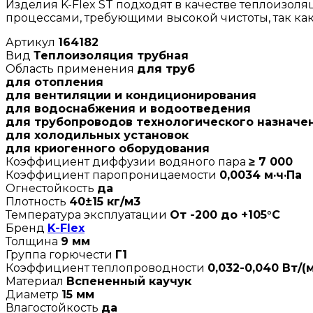
Изделия K-Flex ST подходят в качестве теплоизо
процессами, требующими высокой чистоты, так как
Артикул
164182
Вид
Теплоизоляция трубная
Область применения
для труб
для отопления
для вентиляции и кондиционирования
для водоснабжения и водоотведения
для трубопроводов технологического назначе
для холодильных установок
для криогенного оборудования
Коэффициент диффузии водяного пара
≥ 7 000
Коэффициент паропроницаемости
0,0034 м·ч·Па
Огнестойкость
да
Плотность
40±15 кг/м3
Температура эксплуатации
От -200 до +105°C
Бренд
K-Flex
Толщина
9 мм
Группа горючести
Г1
Коэффициент теплопроводности
0,032-0,040 Вт/(м
Материал
Вспененный каучук
Диаметр
15 мм
Влагостойкость
да