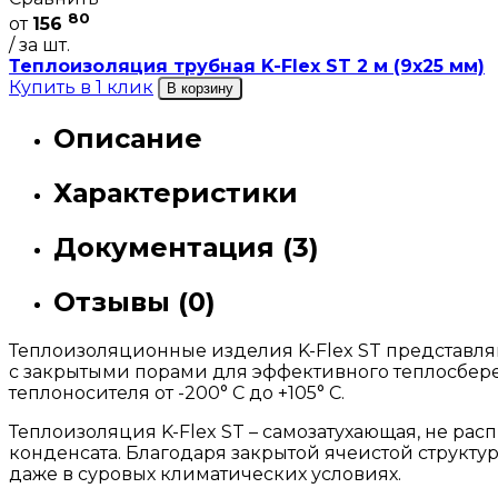
80
от
156
/ за шт.
Теплоизоляция трубная K-Flex ST 2 м (9х25 мм)
Купить в 1 клик
В корзину
Описание
Характеристики
Документация (3)
Отзывы (0)
Теплоизоляционные изделия K-Flex ST представля
с закрытыми порами для эффективного теплосбер
теплоносителя от -200° С до +105° С.
Теплоизоляция K-Flex ST – самозатухающая, не ра
конденсата. Благодаря закрытой ячеистой структ
даже в суровых климатических условиях.