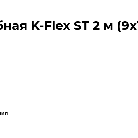
ая K-Flex ST 2 м (9х
ния