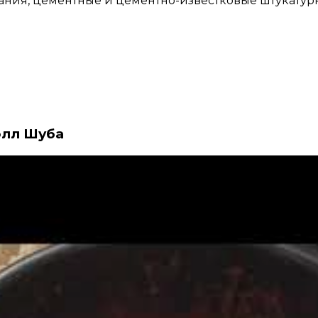
ания, цементные и цементно-известковые штукатурк
элл Шуба