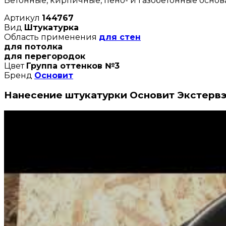
Бетонные, кирпичные, пено- и газобетонные основ
Артикул
144767
Вид
Штукатурка
Область применения
для стен
для потолка
для перегородок
Цвет
Группа оттенков №3
Бренд
Основит
Нанесение штукатурки Основит Экстерв