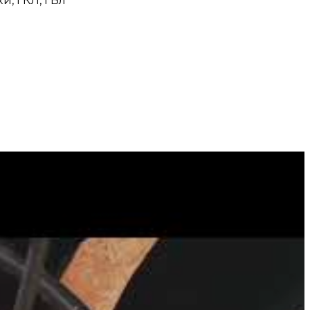
и, ГКЛ, ГВл