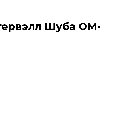
тервэлл Шуба OM-