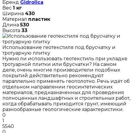
Бренд
Gidrolica
Вес
1 кг
Ширина
430
Материал
пластик
Длина
530
Высота
33
Использование геотекстиля под брусчатку и
тротуарную плитку
Нужно ли использовать геотекстиль при укладке
тротуарной плитки или брусчатки? На самом
деле, очень многие производители подобных
покрытий действительно рекомендуют
параллельно применять геополотно. Речь идёт об
отдельном направлении геосинтетических
материалов, предназначенных для проведения
полноценных ландшафтных и строительных работ,
когда обрабатывать приходится грунт, имеющий
разнообразные геологические характеристики.
0
1
5540
0