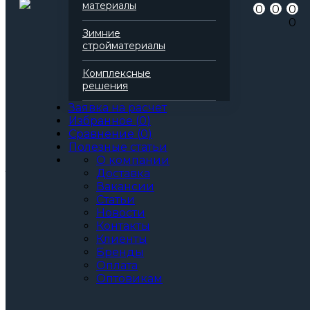
Артикул
188792
материалы
0
0
0
Бренд
Gidrolica
0
Цвет
черный
Зимние
Нагрузка
C250
стройматериалы
Вес
1 кг
Ширина
430
Комплексные
Материал
пластик
решения
Все характеристики
Цвет:
Заявка на расчет
Избранное
(
0
)
Сравнение
(
0
)
Полезные статьи
Артикул: 188792
О компании
За шт.
Доставка
20
Вакансии
крупный опт
259
Цена при единовременной
Статьи
покупке
Новости
от 100 000₽.
Контакты
Стоимость доставки не влияет на определение
Клиенты
ценовой категории.
Бренды
60
Оплата
мелкий опт
273
Оптовикам
Общая стоимость
273.6