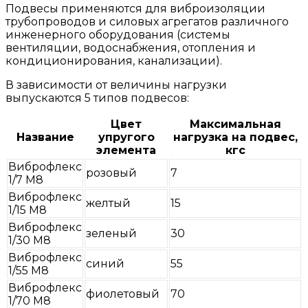
Подвесы применяются для виброизоляции
трубопроводов и силовых агрегатов различного
инженерного оборудования (системы
вентиляции, водоснабжения, отопления и
кондиционирования, канализации).
В зависимости от величины нагрузки
выпускаются 5 типов подвесов:
Цвет
Максимальная
Название
упругого
нагрузка на подвес,
элемента
кгс
Виброфлекс
розовый
7
1/7 М8
Виброфлекс
желтый
15
1/15 М8
Виброфлекс
зеленый
30
1/30 М8
Виброфлекс
синий
55
1/55 М8
Виброфлекс
фиолетовый
70
1/70 М8