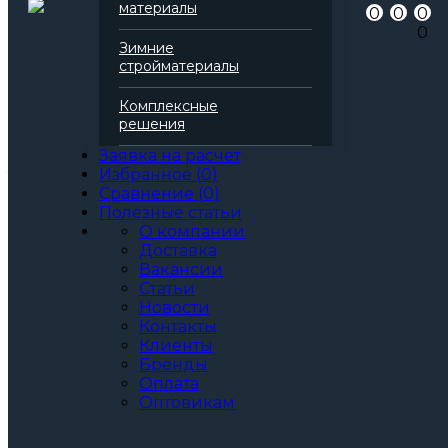
Добавить в избранное
материалы
0
0
0
Добавить в сравнение
0
Артикул
178969
Зимние
Бренд
HOTROCK
стройматериалы
Вид
Плита теплоизоляционная из
базальтового волокна
Комплексные
Паропроницаемость
0.3
решения
Водопоглощение
0.75
Заявка на расчет
Все характеристики
Избранное
(
0
)
Толщина, мм:
Сравнение
(
0
)
50
Полезные статьи
60
О компании
70
Доставка
80
Вакансии
90
Статьи
100
Новости
120
Контакты
130
Клиенты
140
Бренды
150
Оплата
180
Оптовикам
200
Артикул: 178969
3