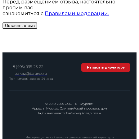
Перед размещением отзыва, настоятельно
просим вас
ознакомиться с
Правилами модерации.
8 (495) 995-23-22
Написать директору
zakaz@baurex.ru
Принимаем заказы 24 часа
© 2010-2025 ООО ТД “Баурекс”
Адрес: г. Москва, Олимпийский проспект, дом
14, бизнес-центр Даймонд Холл, 7 этаж
Информация на сайте носит ознакомительный характер и