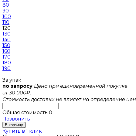
80
90
100
110
120
130
140
150
160
170
180
190
За упак
по запросу
Цена при единовременной покупке
от 30 000₽.
Стоимость доставки не влияет на определение цен
Общая стоимость
0
Позвонить
В корзину
Купить в 1 клик