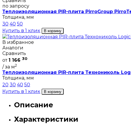
Сравнить
по запросу
Теплоизоляционная PIR-плита PirroGroup PirroТ
Толщина, мм
30
40
50
Купить в 1 клик
В корзину
В избранное
Аналоги
Сравнить
30
от
1 166
2
/ за м
Теплоизоляционная PIR-плита Технониколь Logi
Толщина, мм
20
30
40
50
Купить в 1 клик
В корзину
Описание
Характеристики