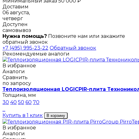
Минимальный заказ 50 000 ₽
Доставим
06 августа,
четверг
Доступен
самовывоз
Нужна помощь?
Позвоните нам или закажите
обратный звонок
+7 (495) 995-23-22
Обратный звонок
Рекомендуемые аналоги
В избранное
Аналоги
Сравнить
по запросу
Теплоизоляционная LOGICPIR-плита Технониколь
Толщина, мм
30
40
50
60
70
...
Купить в 1 клик
В корзину
В избранное
Аналоги