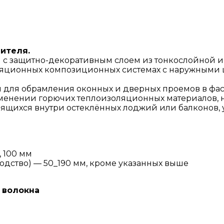
ителя.
н с защитно-декоративным слоем из тонкослойной и
яционных композиционных системах с наружными ш
лосы для обрамления оконных и дверных проемов в
менении горючих теплоизоляционных материалов, 
одящихся внутри остеклённых лоджий или балконов,
 100 мм
дство) — 50_190 мм, кроме указанных выше
 волокна