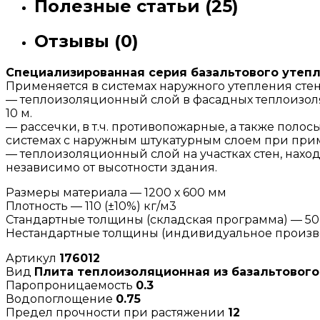
Полезные статьи (25)
Отзывы (0)
Специализированная серия базальтового утепл
Применяется в системах наружного утепления сте
— теплоизоляционный слой в фасадных теплоизол
10 м.
— рассечки, в т.ч. противопожарные, а также по
системах с наружным штукатурным слоем при при
— теплоизоляционный слой на участках стен, нах
независимо от высотности здания.
Размеры материала — 1200 х 600 мм
Плотность — 110 (±10%) кг/м3
Стандартные толщины (складская программа) — 50,
Нестандартные толщины (индивидуальное произво
Артикул
176012
Вид
Плита теплоизоляционная из базальтового
Паропроницаемость
0.3
Водопоглощение
0.75
Предел прочности при растяжении
12