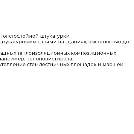
 толстослойной штукатурки.
тукатурными слоями на зданиях, высотностью до
 фасадных теплоизоляционных композиционных
например, пенополистирола.
 утепление стен лестничных площадок и маршей