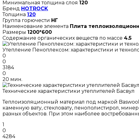
Минимальная толщина слоя
120
Бренд
HOTROCK
Толщина
120
Группа горючести
НГ
Наименование элемента
Плита теплоизоляционна
Размеры
1200*600
Содержание органических веществ по массе
4.5
Утепление Пеноплексом: характеристики и технол
0
0
3184
0
20 мин.
Технические характеристики утеплителей Басвул
Теплоизоляционный материал под маркой Baswool 
каменную вату, стекловату, пенополистирол, мине
разных объектов. При этом наиболее востребован
1
0
4284