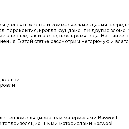
тся утеплять жилые и коммерческие здания посред
ол, перекрытия, кровля, фундамент и другие элеме
ак в теплое, так и в холодное время года. На рынк
нения. В этой статье рассмотрим негорючую и влаг
кровли
вли теплоизоляционными материалами Baswool