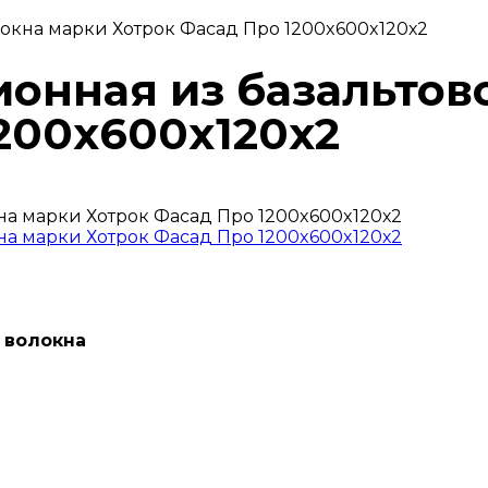
локна марки Хотрок Фасад Про 1200x600x120х2
онная из базальтов
200x600x120х2
 волокна