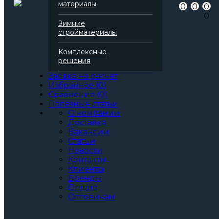
Артикул
178928
материалы
0
0
0
Бренд
HOTROCK
0
Вид
Плита теплоизоляционная из
Зимние
базальтового волокна
стройматериалы
Минимальная толщина слоя
180
Толщина
180
Комплексные
Все характеристики
решения
Толщина, мм:
50
Заявка на расчет
60
Избранное
(
0
)
70
Сравнение
(
0
)
80
Полезные статьи
90
О компании
100
Доставка
130
Вакансии
140
Статьи
150
Новости
160
Контакты
170
Клиенты
180
Бренды
190
Оплата
200
Оптовикам
Артикул: 178928
3
За м