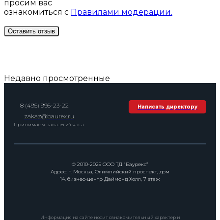
просим вас
ознакомиться с
Правилами модерации.
Недавно просмотренные
8 (495) 995-23-22
Написать директору
zakaz@baurex.ru
Принимаем заказы 24 часа
© 2010-2025 ООО ТД “Баурекс”
Адрес: г. Москва, Олимпийский проспект, дом
14, бизнес-центр Даймонд Холл, 7 этаж
Информация на сайте носит ознакомительный характер и