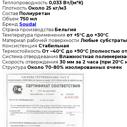
Теплопроводность
0,033 Вт/(м*К)
Плотность
Около 25 кг/м3
Состав
Полиуретан
Объем
750 мл
Бренд
Soudal
Страна производства
Бельгия
Температура применения
от +5°С до +30°С
Материал рабочей поверхности
Любые субстраты
Консистенция
Стабильная
Термостойкость
От –40°C до +90°C (полностью о
Система отвердевания
Влажностная полимериза
Скорость отверждения
30 мм за 2 часа (при 20°
Структура
Около 70-80% изолированных ячеек