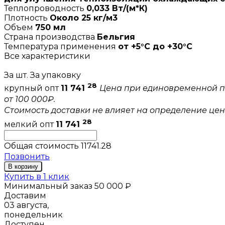
Теплопроводность
0,033 Вт/(м*К)
Плотность
Около 25 кг/м3
Объем
750 мл
Страна производства
Бельгия
Температура применения
от +5°С до +30°С
Все характеристики
За шт.
За упаковку
28
крупный опт
11 741
Цена при единовременной п
от 100 000₽.
Стоимость доставки не влияет на определение цен
28
мелкий опт
11 741
Общая стоимость
11741.28
Позвонить
В корзину
Купить в 1 клик
Минимальный заказ 50 000 ₽
Доставим
03 августа,
понедельник
Доступен