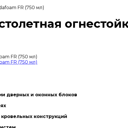
afoam FR (750 мл)
столетная огнестойк
ии дверных и оконных блоков
иях
 кровельных конструкций
систем