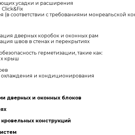
дующих усадки и расширения
Click&Fix
оя (в соответствии с требованиями монреальской к
ация дверных коробок и оконных рам
ция швов в стенах и перекрытиях
обезопасность герметизации, такие как:
ях крыш
оев
х охлаждения и кондиционирования
ии дверных и оконных блоков
иях
 кровельных конструкций
систем