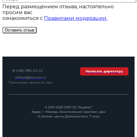
Перед размещением отзыва, настоятельно
просим вас
ознакомиться с
Правилами модерации.
8 (495) 995-23-22
Написать директору
zakaz@baurex.ru
Принимаем заказы 24 часа
© 2010-2025 ООО ТД “Баурекс”
Адрес: г. Москва, Олимпийский проспект, дом
14, бизнес-центр Даймонд Холл, 7 этаж