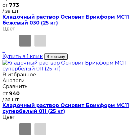
от
773
/ за шт.
Кладочный раствор Основит Брикформ MC11
бежевый 030 (25 кг)
Цвет
...
Купить в 1 клик
В корзину
В избранное
Аналоги
Сравнить
от
940
/ за шт.
Кладочный раствор Основит Брикформ MC11
супербелый 011 (25 кг)
Цвет
...