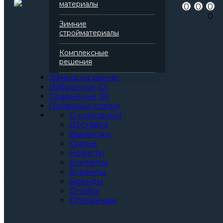
Артикул
139857
материалы
0
0
0
Бренд
Перфекта
0
Вид
Кладочный раствор
Зимние
Область применения
для кладки
стройматериалы
для стен
для перегородок
Комплексные
для заборов
решения
Цвет
Горчичный
Упаковка
25 кг
Заявка на расчет
Водопоглощение
96%
Избранное
(
0
)
Все характеристики
Сравнение
(
0
)
Фасовка, кг:
Полезные статьи
25
О компании
50
Доставка
Цвет:
Вакансии
Статьи
Новости
Контакты
Артикул: 139857
Клиенты
За шт.
Бренды
Оплата
крупный опт
1 002
Цена при единовременной
Оптовикам
покупке
от 100 000₽.