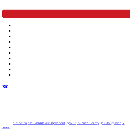
© 2010-2025 ООО ТД “Баурекс”
Адрес:
г. Москва, Олимпийский проспект, дом 14, бизнес-центр Даймонд Холл, 7
этаж