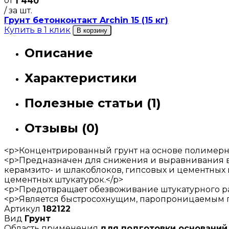
от
1 440
/ за шт.
Грунт бетонконтакт Archin 15 (15 кг)
Купить в 1 клик
В корзину
Описание
Характеристики
Полезные статьи (1)
Отзывы (0)
<p>Концентрированный грунт на основе полимерн
<p>Предназначен для снижения и выравнивания вп
керамзито- и шлакоблоков, гипсовых и цементных 
цементных штукатурок.</p>
<p>Предотвращает обезвоживание штукатурного ра
<p>Является быстросохнущим, паропроницаемым гр
Артикул
182122
Вид
Грунт
Область применения
для подготовки оснований