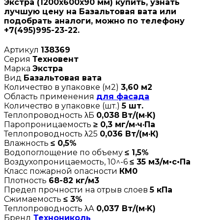
Экстра (1200х600х90 мм) купить, узнать
лучшую цену на Базальтовая вата или
подобрать аналоги, можно по телефону
+7(495)995-23-22.
Артикул
138369
Серия
Техновент
Марка
Экстра
Вид
Базальтовая вата
Количество в упаковке (м2)
3,60 м2
Область применения
для фасада
Количество в упаковке (шт.)
5 шт.
Теплопроводность λБ
0,038 Вт/(м·K)
Паропроницаемость
≥ 0,3 мг/м·ч·Па
Теплопроводность λ25
0,036 Вт/(м·К)
Влажность
≤ 0,5%
Водопоглощение по объему
≤ 1,5%
Воздухопроницаемость, 10^-6
≤ 35 м3/м•с•Па
Класс пожарной опасности
КМ0
Плотность
68-82 кг/м3
Предел прочности на отрыв слоев
5 кПа
Сжимаемость
≤ 3%
Теплопроводность λА
0,037 Вт/(м·K)
Бренд
Технониколь