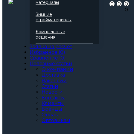
Артикул
138369
материалы
0
0
0
Бренд
Технониколь
0
Серия
Техновент
Зимние
Марка
Экстра
стройматериалы
Вид
Базальтовая вата
Все характеристики
Комплексные
Толщина, мм:
решения
40
50
Заявка на расчет
60
Избранное
(
0
)
70
Сравнение
(
0
)
80
Полезные статьи
90
О компании
100
Доставка
110
Вакансии
120
Статьи
130
Новости
140
Контакты
150
Клиенты
160
Бренды
170
Оплата
180
Оптовикам
190
200