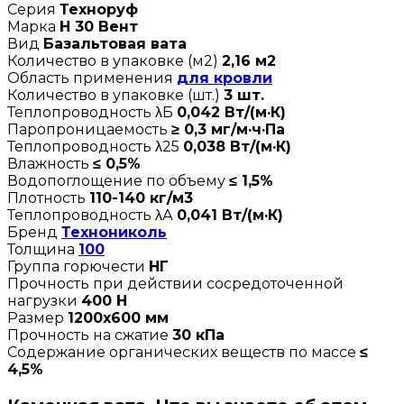
Серия
Техноруф
Марка
Н 30 Вент
Вид
Базальтовая вата
Количество в упаковке (м2)
2,16 м2
Область применения
для кровли
Количество в упаковке (шт.)
3 шт.
Теплопроводность λБ
0,042 Вт/(м·К)
Паропроницаемость
≥ 0,3 мг/м·ч·Па
Теплопроводность λ25
0,038 Вт/(м·К)
Влажность
≤ 0,5%
Водопоглощение по объему
≤ 1,5%
Плотность
110-140 кг/м3
Теплопроводность λА
0,041 Вт/(м·К)
Бренд
Технониколь
Толщина
100
Группа горючести
НГ
Прочность при действии сосредоточенной
нагрузки
400 Н
Размер
1200х600 мм
Прочность на сжатие
30 кПа
Содержание органических веществ по массе
≤
4,5%