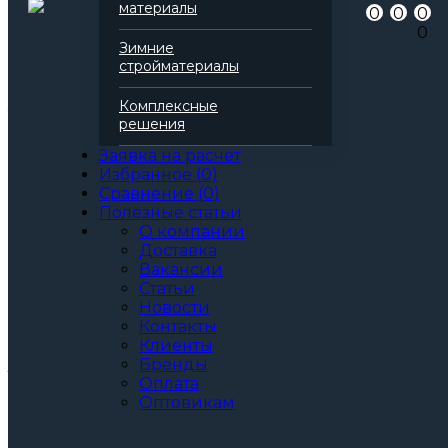
Артикул
138481
материалы
0
0
0
Бренд
Технониколь
0
Серия
Техноруф
Зимние
Марка
Н 30 Вент
стройматериалы
Вид
Базальтовая вата
Все характеристики
Комплексные
Толщина, мм:
решения
50
60
Заявка на расчет
70
Избранное
(
0
)
80
Сравнение
(
0
)
90
Полезные статьи
100
О компании
110
Доставка
120
Вакансии
130
Статьи
140
Новости
150
Контакты
Клиенты
Артикул: 138481
3
Бренды
За м
За упаковку
Оплата
по запросу
Цена при единовременной покупке
Оптовикам
от 30 000₽.
Стоимость доставки не влияет на определение