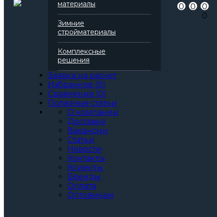
Артикул
138170
материалы
0
0
0
Бренд
Технониколь
0
Серия
Технофас
Зимние
Марка
Экстра
стройматериалы
Вид
Базальтовая вата
Все характеристики
Комплексные
Толщина, мм:
решения
50
60
Заявка на расчет
70
Избранное
(
0
)
80
Сравнение
(
0
)
90
Полезные статьи
100
О компании
110
Доставка
120
Вакансии
130
Статьи
140
Новости
150
Контакты
Клиенты
Артикул: 138170
3
Бренды
За м
За упаковку
Оплата
по запросу
Цена при единовременной покупке
Оптовикам
от 30 000₽.
Стоимость доставки не влияет на определение