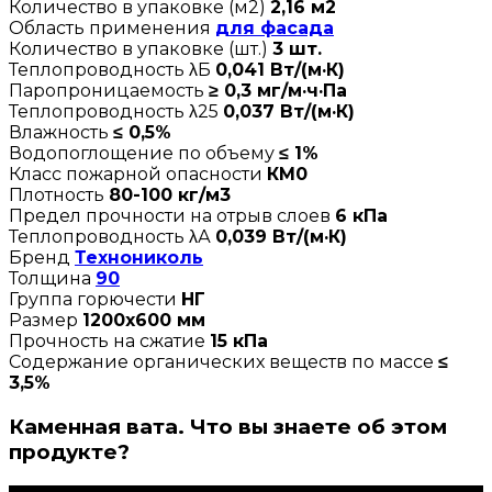
Количество в упаковке (м2)
2,16 м2
Область применения
для фасада
Количество в упаковке (шт.)
3 шт.
Теплопроводность λБ
0,041 Вт/(м·К)
Паропроницаемость
≥ 0,3 мг/м·ч·Па
Теплопроводность λ25
0,037 Вт/(м·К)
Влажность
≤ 0,5%
Водопоглощение по объему
≤ 1%
Класс пожарной опасности
КМ0
Плотность
80-100 кг/м3
Предел прочности на отрыв слоев
6 кПа
Теплопроводность λА
0,039 Вт/(м·К)
Бренд
Технониколь
Толщина
90
Группа горючести
НГ
Размер
1200х600 мм
Прочность на сжатие
15 кПа
Содержание органических веществ по массе
≤
3,5%
Каменная вата. Что вы знаете об этом
продукте?