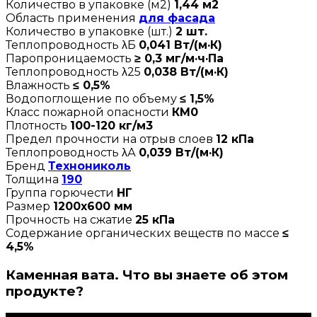
Количество в упаковке (м2)
1,44 м2
Область применения
для фасада
Количество в упаковке (шт.)
2 шт.
Теплопроводность λБ
0,041 Вт/(м·К)
Паропроницаемость
≥ 0,3 мг/м·ч·Па
Теплопроводность λ25
0,038 Вт/(м·К)
Влажность
≤ 0,5%
Водопоглощение по объему
≤ 1,5%
Класс пожарной опасности
КМ0
Плотность
100-120 кг/м3
Предел прочности на отрыв слоев
12 кПа
Теплопроводность λА
0,039 Вт/(м·К)
Бренд
Технониколь
Толщина
190
Группа горючести
НГ
Размер
1200х600 мм
Прочность на сжатие
25 кПа
Содержание органических веществ по массе
≤
4,5%
Каменная вата. Что вы знаете об этом
продукте?