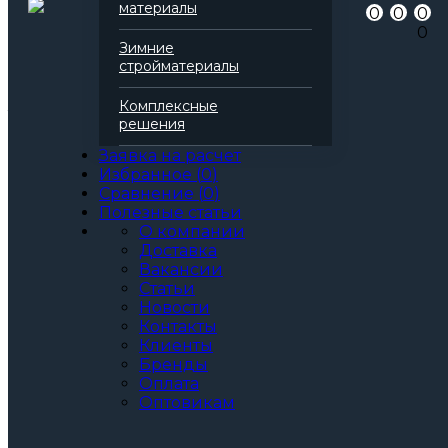
Артикул
138227
материалы
0
0
0
Бренд
Технониколь
0
Серия
Технофас
Зимние
Марка
Декор
стройматериалы
Вид
Базальтовая вата
Все характеристики
Комплексные
Толщина, мм:
решения
50
60
Заявка на расчет
70
Избранное
(
0
)
80
Сравнение
(
0
)
90
Полезные статьи
100
О компании
110
Доставка
120
Вакансии
130
Статьи
140
Новости
150
Контакты
160
Клиенты
170
Бренды
180
Оплата
190
Оптовикам
200
Артикул: 138227