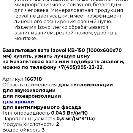
микроорганизмов и грызунов; безвредны
для человека. Минераловатная продукция
Izovol не даёт усадки, имеет коэффициент
линейного расширения равный нулю.
Изделия Izovol легко обрабатывается
выпиливанием, резкой ножом, удобны в
монтаже.
Базальтовая вата Izovol КВ-150 (1000х600х70
мм) купить, узнать лучшую цену
на Базальтовая вата или подобрать аналоги,
можно по телефону +7(495)995-23-22.
Артикул
166718
Область применения
для теплоизоляции
для звукоизоляции
для пожароизоляции
для кровли
для вентилируемого фасада
Теплопроводность
0,043 Вт/(м*К)
Паропроницаемость
0,3 мг/(м*К*Па)
Модуль кислотности
2
Водостойкость
3