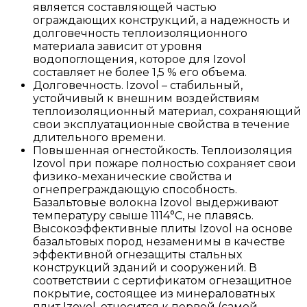
является составляющей частью
ограждающих конструкций, а надежность и
долговечность теплоизоляционного
материала зависит от уровня
водопоглощения, которое для Izovol
составляет не более 1,5 % его объема.
Долговечность. Izovol – стабильный,
устойчивый к внешним воздействиям
теплоизоляционный материал, сохраняющий
свои эксплуатационные свойства в течение
длительного времени.
Повышенная огнестойкость. Теплоизоляция
Izovol при пожаре полностью сохраняет свои
физико-механические свойства и
огнепреграждающую способность.
Базальтовые волокна Izovol выдерживают
температуру свыше 1114°С, не плавясь.
Высокоэффективные плиты Izovol на основе
базальтовых пород незаменимы в качестве
эффективной огнезащиты стальных
конструкций зданий и сооружений. В
соответствии с сертификатом огнезащитное
покрытие, состоящее из минераловатных
плит Izovol, относится к первой (самой