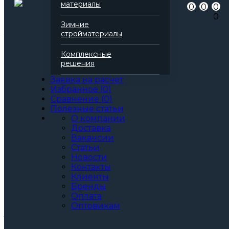
материалы
0
0
0
для пожароизоляции
0
для кровли
Зимние
для вентилируемого фасада
стройматериалы
Теплопроводность
0,043 Вт/(м*К)
Паропроницаемость
0,3 мг/(м*К*Па)
Комплексные
Все характеристики
решения
Толщина, мм:
30
Заявка на расчет
40
Избранное
(
0
)
50
Сравнение
(
0
)
60
Полезные статьи
70
О компании
80
Доставка
90
Вакансии
100
Статьи
120
Новости
130
Контакты
150
Клиенты
170
Бренды
180
Оплата
Артикул: 166718
Оптовикам
3
За м
За упаковку
по запросу
Цена при единовременной покупке