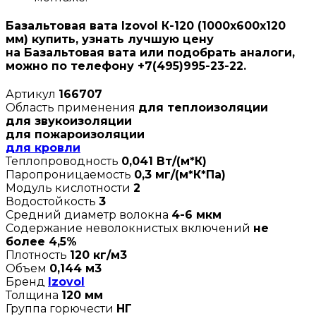
Базальтовая вата Izovol К-120 (1000х600х120
мм) купить, узнать лучшую цену
на Базальтовая вата или подобрать аналоги,
можно по телефону +7(495)995-23-22.
Артикул
166707
Область применения
для теплоизоляции
для звукоизоляции
для пожароизоляции
для кровли
Теплопроводность
0,041 Вт/(м*К)
Паропроницаемость
0,3 мг/(м*К*Па)
Модуль кислотности
2
Водостойкость
3
Средний диаметр волокна
4-6 мкм
Содержание неволокнистых включений
не
более 4,5%
Плотность
120 кг/м3
Объем
0,144 м3
Бренд
Izovol
Толщина
120 мм
Группа горючести
НГ