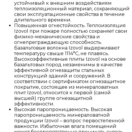
устойчивый к внешним воздействиям
теплоизоляционный материал, сохраняющий
свои эксплуатационные свойства в течение
длительного времени.
Повышенная огнестойкость. Теплоизоляция
Izovol при пожаре полностью сохраняет свои
физико-механические свойства и
огнепреграждающую способность.
Базальтовые волокна Izovol выдерживают
температуру свыше 1114°С, не плавясь.
Высокоэффективные плиты Izovol на основе
базальтовых пород незаменимы в качестве
эффективной огнезащиты стальных
конструкций зданий и сооружений. В
соответствии с сертификатом огнезащитное
покрытие, состоящее из минераловатных
плит Izovol, относится к первой (самой
высшей) группе огнезащитной
эффективности.
Высокая паропроницаемость. Высокая
паропроницаемость минераловатной
продукции Izovol – вопрос первостепенной
важности. Избыточная влага помещений
может беспрепятственно проникать сквозь