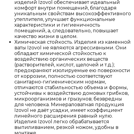
изделий Izovol обеспечивает идеальный
комфорт внутри помещений, благодаря
уникальным свойствам высокоэффективного
утеплителя, улучшает функциональные
характеристики и гигиеничность
помещений, а, следовательно, повышает
качество жизни в целом.
Химическая стойкость. Изделия из каменной
ваты Izovol не являются агрессивными. Они
обладают химической стойкостью к
воздействию органических веществ
(растворителей, кислот, щелочей и т.д.);
предохраняют изолируемые ею поверхности
от коррозии, полностью соответствуют
санитарно-гигиеническим нормам,
отличаются стабильностью объема и формы,
устойчивы к воздействию домовых грибков,
микроорганизмов и грызунов; безвредны
для человека. Минераловатная продукция
Izovol не даёт усадки, имеет коэффициент
линейного расширения равный нулю.
Изделия Izovol легко обрабатывается
выпиливанием, резкой ножом, удобны в
монтаже.