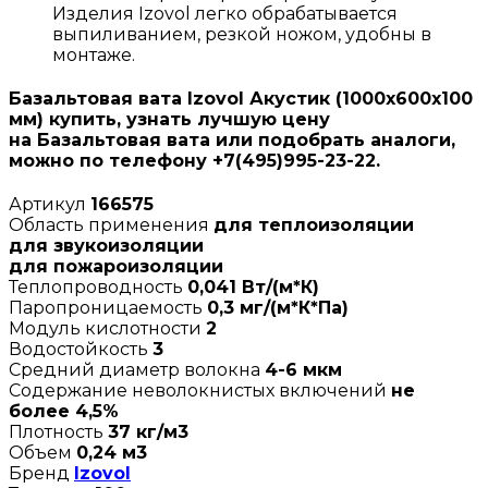
Изделия Izovol легко обрабатывается
выпиливанием, резкой ножом, удобны в
монтаже.
Базальтовая вата Izovol Акустик (1000х600х100
мм) купить, узнать лучшую цену
на Базальтовая вата или подобрать аналоги,
можно по телефону +7(495)995-23-22.
Артикул
166575
Область применения
для теплоизоляции
для звукоизоляции
для пожароизоляции
Теплопроводность
0,041 Вт/(м*К)
Паропроницаемость
0,3 мг/(м*К*Па)
Модуль кислотности
2
Водостойкость
3
Средний диаметр волокна
4-6 мкм
Содержание неволокнистых включений
не
более 4,5%
Плотность
37 кг/м3
Объем
0,24 м3
Бренд
Izovol