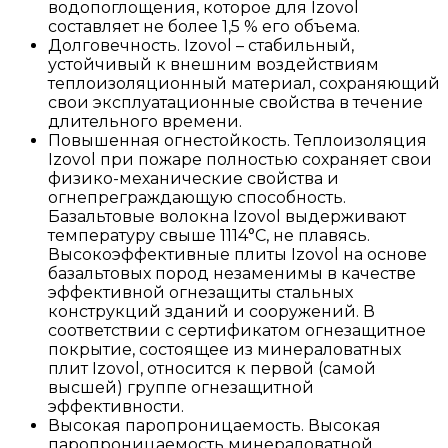
водопоглощения, которое для Izovol
составляет не более 1,5 % его объема.
Долговечность. Izovol – стабильный,
устойчивый к внешним воздействиям
теплоизоляционный материал, сохраняющий
свои эксплуатационные свойства в течение
длительного времени.
Повышенная огнестойкость. Теплоизоляция
Izovol при пожаре полностью сохраняет свои
физико-механические свойства и
огнепреграждающую способность.
Базальтовые волокна Izovol выдерживают
температуру свыше 1114°С, не плавясь.
Высокоэффективные плиты Izovol на основе
базальтовых пород незаменимы в качестве
эффективной огнезащиты стальных
конструкций зданий и сооружений. В
соответствии с сертификатом огнезащитное
покрытие, состоящее из минераловатных
плит Izovol, относится к первой (самой
высшей) группе огнезащитной
эффективности.
Высокая паропроницаемость. Высокая
паропроницаемость минераловатной