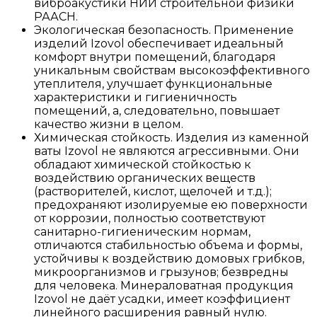
виброакустики НИИ строительной физики
РААСН.
Экологическая безопасность. Применение
изделий Izovol обеспечивает идеальный
комфорт внутри помещений, благодаря
уникальным свойствам высокоэффективного
утеплителя, улучшает функциональные
характеристики и гигиеничность
помещений, а, следовательно, повышает
качество жизни в целом.
Химическая стойкость. Изделия из каменной
ваты Izovol не являются агрессивными. Они
обладают химической стойкостью к
воздействию органических веществ
(растворителей, кислот, щелочей и т.д.);
предохраняют изолируемые ею поверхности
от коррозии, полностью соответствуют
санитарно-гигиеническим нормам,
отличаются стабильностью объема и формы,
устойчивы к воздействию домовых грибков,
микроорганизмов и грызунов; безвредны
для человека. Минераловатная продукция
Izovol не даёт усадки, имеет коэффициент
линейного расширения равный нулю.